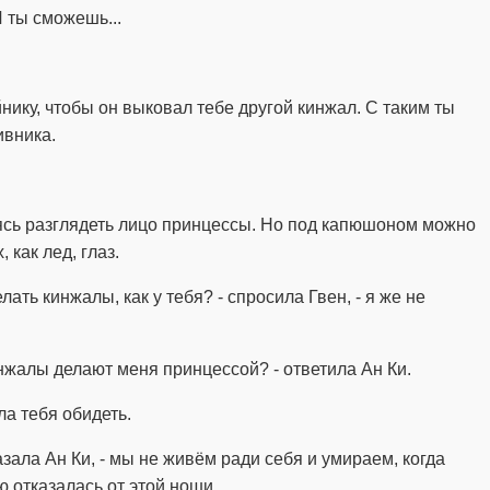
И ты сможешь...
йнику, чтобы он выковал тебе другой кинжал. С таким ты
ивника.
ясь разглядеть лицо принцессы. Но под капюшоном можно
 как лед, глаз.
ать кинжалы, как у тебя? - спросила Гвен, - я же не
нжалы делают меня принцессой? - ответила Ан Ки.
ела тебя обидеть.
казала Ан Ки, - мы не живём ради себя и умираем, когда
 отказалась от этой ноши...