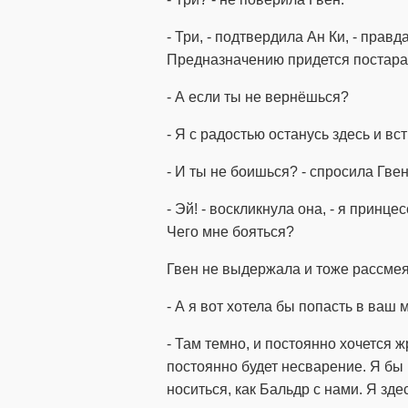
- Три, - подтвердила Ан Ки, - правд
Предназначению придется постарат
- А если ты не вернёшься?
- Я с радостью останусь здесь и вс
- И ты не боишься? - спросила Гвен
- Эй! - воскликнула она, - я принц
Чего мне бояться?
Гвен не выдержала и тоже рассмея
- А я вот хотела бы попасть в ваш 
- Там темно, и постоянно хочется жр
постоянно будет несварение. Я бы 
носиться, как Бальдр с нами. Я зд