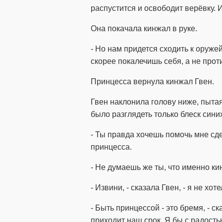
распустится и освободит верёвку. 
Она покачала кинжал в руке.
- Но нам придется сходить к оруже
скорее покалечишь себя, а не прот
Принцесса вернула кинжал Гвен.
Гвен наклонила голову ниже, пыта
было разглядеть только блеск синих,
- Ты правда хочешь помочь мне сдел
принцесса.
- Не думаешь же ты, что именно ки
- Извини, - сказала Гвен, - я не хот
- Быть принцессой - это бремя, - с
приходит наш срок. Я бы с радостью