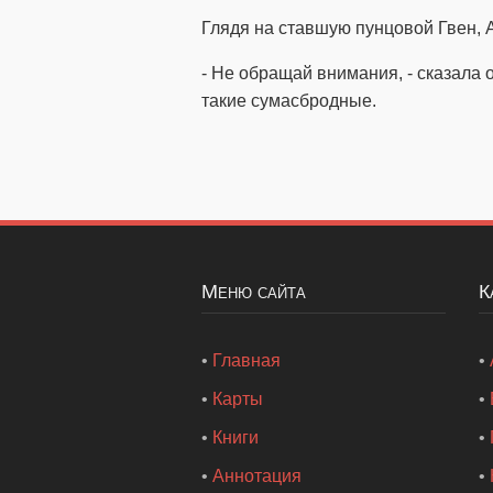
Глядя на ставшую пунцовой Гвен, 
- Не обращай внимания, - сказала 
такие сумасбродные.
Меню сайта
•
Главная
•
•
Карты
•
•
Книги
•
•
Аннотация
•