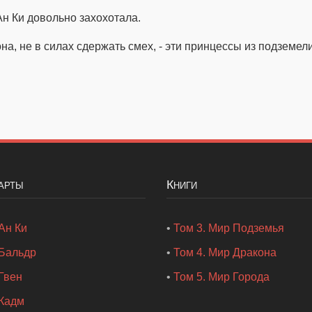
Ан Ки довольно захохотала.
она, не в силах сдержать смех, - эти принцессы из подземел
Карты
Книги
Ан Ки
•
Том 3. Мир Подземья
Бальдр
•
Том 4. Мир Дракона
Гвен
•
Том 5. Мир Города
Кадм