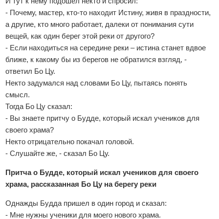
И тут к нему подошел некто и спросил:
- Почему, мастер, кто-то находит Истину, живя в праздности,
а другие, кто много работает, далеки от понимания сути
вещей, как один берег этой реки от другого?
- Если находиться на середине реки – истина станет вдвое
ближе, к какому бы из берегов не обратился взгляд, -
ответил Бо Цу.
Некто задумался над словами Бо Цу, пытаясь понять
смысл.
Тогда Бо Цу сказал:
- Вы знаете притчу о Будде, который искал учеников для
своего храма?
Некто отрицательно покачал головой.
- Слушайте же, - сказал Бо Цу.
Притча о Будде, который искал учеников для своего
храма, рассказанная Бо Цу на берегу реки
Однажды Будда пришел в один город и сказал:
- Мне нужны ученики для моего нового храма.