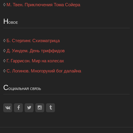
◊
М. Твен. Приключения Тома Сойера
Н
овое
◊
Б. Стерлинг. Схизматрица
◊
Д. Уиндем. День триффидов
◊
Г. Гаррисон. Мир на колесах
◊
С. Логинов. Многорукий бог далайна
С
оциальная связь