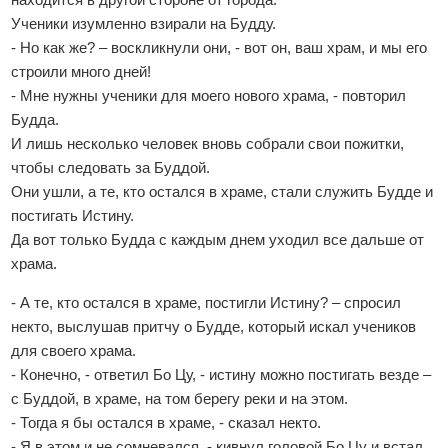
Ученики изумленно взирали на Будду.
- Но как же? – воскликнули они, - вот он, ваш храм, и мы его
строили много дней!
- Мне нужны ученики для моего нового храма, - повторил
Будда.
И лишь несколько человек вновь собрали свои пожитки,
чтобы следовать за Буддой.
Они ушли, а те, кто остался в храме, стали служить Будде и
постигать Истину.
Да вот только Будда с каждым днем уходил все дальше от
храма.
- А те, кто остался в храме, постигли Истину? – спросил
некто, выслушав притчу о Будде, который искал учеников
для своего храма.
- Конечно, - ответил Бо Цу, - истину можно постигать везде –
с Буддой, в храме, на том берегу реки и на этом.
- Тогда я бы остался в храме, - сказал некто.
- Я в этом и не сомневался, - кивнул головой Бо Цу и встал.