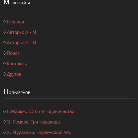
М
еню сайта
◊
Главная
◊
Авторы: А - М
◊
Авторы: Н - Я
◊
Поиск
◊
Контакты
◊
Другое
П
опулярное
◊
Г. Маркес. Сто лет одиночества
◊
Э. Ремарк. Три товарища
◊
Х. Мураками. Норвежский лес