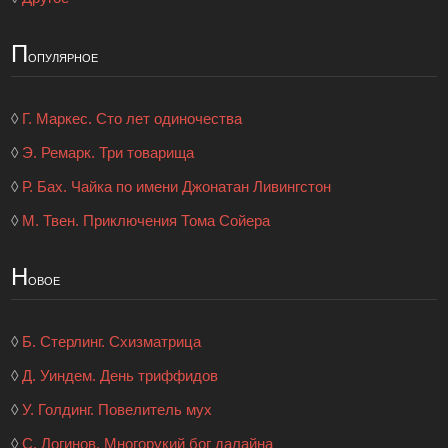
П
опулярное
◊
Г. Маркес. Сто лет одиночества
◊
Э. Ремарк. Три товарища
◊
Р. Бах. Чайка по имени Джонатан Ливингстон
◊
М. Твен. Приключения Тома Сойера
Н
овое
◊
Б. Стерлинг. Схизматрица
◊
Д. Уиндем. День триффидов
◊
У. Голдинг. Повелитель мух
◊
С. Логинов. Многорукий бог далайна