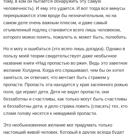
тому, в ком он пытается обнаружить эту самую
человечность). И ему это удается. И вот тогда все минусы
перекрываются этим вроде бы незначительным, но на
самом деле очень важным плюсом, и даже самый
отъявленный подлец становится всего лишь человеком,
которого можно понять, пожалеть и, может быть, полюбить.
Но я могу и ошибаться (это всего лишь догадка). Однако в
пользу моей теории свидетельствует даже необычное
название книги «Над пропастью во ржи». Ведь это заветное
желание Холдена. Когда его спрашивают, чем бы он хотел
заняться, он отвечает, что мечтает быть стражем у
пропасти. Пропасть эта находится у края засеянного рожью
поля, где играют дети. Дети не видят пропасти, они
беззаботны и счастливы, как только могут быть счастливы
и беззаботны дети, и дело стража ловить (спасать) тех, кто
сломя голову несется к невидимой пропасти.
Это необыкновенное желание мог придумать только
настоящий живой человек. Который в других всегда будет