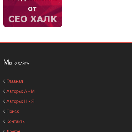
М
еню сайта
◊
Главная
◊
Авторы: А - М
◊
Авторы: Н - Я
◊
Поиск
◊
Контакты
◊
Другое