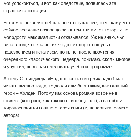
мог успокоиться, и вот, как следствие, появилась эта
странная аннотация.
Если мне позволят небольшое отступление, то я скажу, что
сейчас все чаще возвращаюсь к тем книгам, от которых по
молодости максималистки отказывался. Уж не знаю, чья
вина в том, что к классике я до сих пор отношусь с
подозрением и негативом, но ныне, после прочтения
очередного классического шедевра, понимаю, сколь многое
я упустил, не желая следовать учебной программе.
А книгу Сэлинджера «Над пропастью во ржи» надо было
читать именно тогда, когда я и сам был таким, как главный
герой – Холден. Потому как основа романа вовсе не в
сюжете (которого, как такового, вообще нет), а в особом
мировосприятии главного героя книги (и, наверняка, самого
автора).