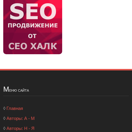
М
еню сайта
◊
Главная
◊
Авторы: А - М
◊
Авторы: Н - Я