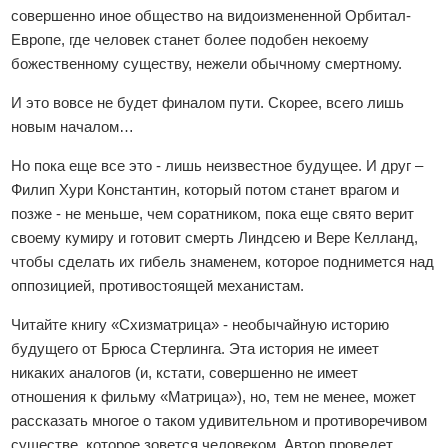
совершенно иное общество на видоизмененной Орбитал-
Европе, где человек станет более подобен некоему
божественному существу, нежели обычному смертному.
И это вовсе не будет финалом пути. Скорее, всего лишь
новым началом…
Но пока еще все это - лишь неизвестное будущее. И друг –
Филип Хури Константин, который потом станет врагом и
позже - не меньше, чем соратником, пока еще свято верит
своему кумиру и готовит смерть Линдсею и Вере Келланд,
чтобы сделать их гибель знаменем, которое поднимется над
оппозицией, противостоящей механистам.
Читайте книгу «Схизматрица» - необычайную историю
будущего от Брюса Стерлинга. Эта история не имеет
никаких аналогов (и, кстати, совершенно не имеет
отношения к фильму «Матрица»), но, тем не менее, может
рассказать многое о таком удивительном и противоречивом
существе, которое зовется человеком. Автор проведет