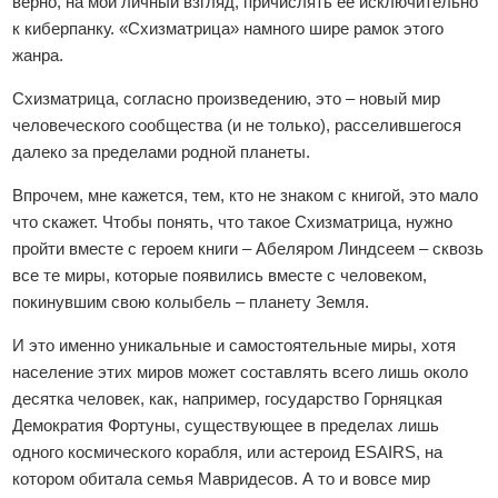
верно, на мой личный взгляд, причислять ее исключительно
к киберпанку. «Схизматрица» намного шире рамок этого
жанра.
Схизматрица, согласно произведению, это – новый мир
человеческого сообщества (и не только), расселившегося
далеко за пределами родной планеты.
Впрочем, мне кажется, тем, кто не знаком с книгой, это мало
что скажет. Чтобы понять, что такое Схизматрица, нужно
пройти вместе с героем книги – Абеляром Линдсеем – сквозь
все те миры, которые появились вместе с человеком,
покинувшим свою колыбель – планету Земля.
И это именно уникальные и самостоятельные миры, хотя
население этих миров может составлять всего лишь около
десятка человек, как, например, государство Горняцкая
Демократия Фортуны, существующее в пределах лишь
одного космического корабля, или астероид ESAIRS, на
котором обитала семья Мавридесов. А то и вовсе мир