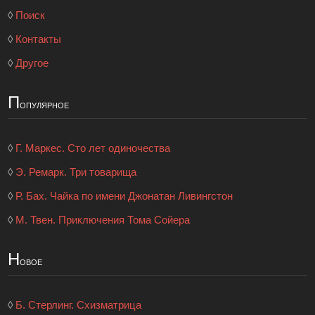
◊
Поиск
◊
Контакты
◊
Другое
П
опулярное
◊
Г. Маркес. Сто лет одиночества
◊
Э. Ремарк. Три товарища
◊
Р. Бах. Чайка по имени Джонатан Ливингстон
◊
М. Твен. Приключения Тома Сойера
Н
овое
◊
Б. Стерлинг. Схизматрица