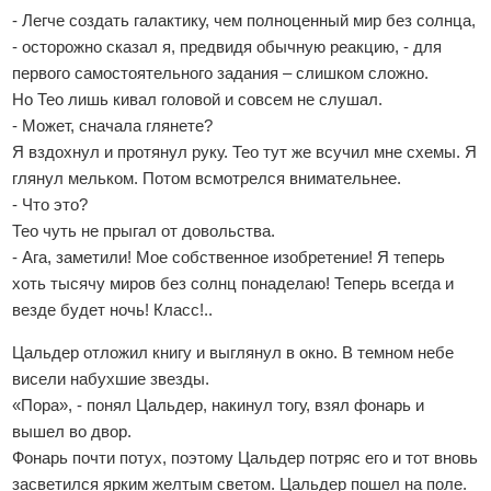
- Легче создать галактику, чем полноценный мир без солнца,
- осторожно сказал я, предвидя обычную реакцию, - для
первого самостоятельного задания – слишком сложно.
Но Тео лишь кивал головой и совсем не слушал.
- Может, сначала глянете?
Я вздохнул и протянул руку. Тео тут же всучил мне схемы. Я
глянул мельком. Потом всмотрелся внимательнее.
- Что это?
Тео чуть не прыгал от довольства.
- Ага, заметили! Мое собственное изобретение! Я теперь
хоть тысячу миров без солнц понаделаю! Теперь всегда и
везде будет ночь! Класс!..
Цальдер отложил книгу и выглянул в окно. В темном небе
висели набухшие звезды.
«Пора», - понял Цальдер, накинул тогу, взял фонарь и
вышел во двор.
Фонарь почти потух, поэтому Цальдер потряс его и тот вновь
засветился ярким желтым светом. Цальдер пошел на поле.