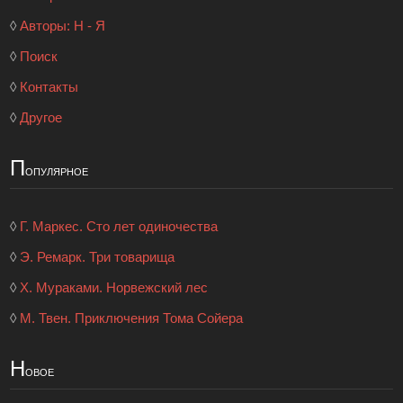
◊
Авторы: Н - Я
◊
Поиск
◊
Контакты
◊
Другое
П
опулярное
◊
Г. Маркес. Сто лет одиночества
◊
Э. Ремарк. Три товарища
◊
Х. Мураками. Норвежский лес
◊
М. Твен. Приключения Тома Сойера
Н
овое