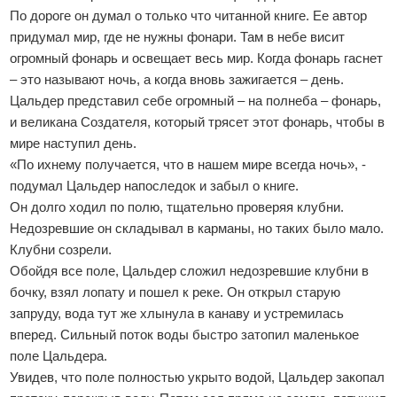
По дороге он думал о только что читанной книге. Ее автор
придумал мир, где не нужны фонари. Там в небе висит
огромный фонарь и освещает весь мир. Когда фонарь гаснет
– это называют ночь, а когда вновь зажигается – день.
Цальдер представил себе огромный – на полнеба – фонарь,
и великана Создателя, который трясет этот фонарь, чтобы в
мире наступил день.
«По ихнему получается, что в нашем мире всегда ночь», -
подумал Цальдер напоследок и забыл о книге.
Он долго ходил по полю, тщательно проверяя клубни.
Недозревшие он складывал в карманы, но таких было мало.
Клубни созрели.
Обойдя все поле, Цальдер сложил недозревшие клубни в
бочку, взял лопату и пошел к реке. Он открыл старую
запруду, вода тут же хлынула в канаву и устремилась
вперед. Сильный поток воды быстро затопил маленькое
поле Цальдера.
Увидев, что поле полностью укрыто водой, Цальдер закопал