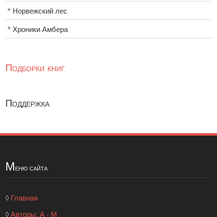
Норвежский лес
Хроники Амбера
Подборки книг
Поддержка
М
еню сайта
◊
Главная
◊
Авторы: А - М