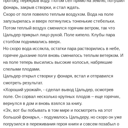
протоку, перекрыв воду. Потом сел прямо на землю, потушил
фонарь, закрыв створки, и стал ждать.
Скоро от поля повеяло теплым воздухом. Вода на поле
запузырилась и вверх потянулись тоненькие стебельки.
Потом теплый воздух сменился горячим ветром, так что
Цальдер прикрыл лицо рукой. Поле кипело. Клубы пара
столбом поднимались вверх.
Но скоро вода иссякла, остатки пара растворились в небе,
горячее дыхание поля вновь сменилось теплым ветерком. И
на поле теперь высились высокие колосья, набрякшие
спелыми плодами.
Цальдер открыл створки у фонаря, встал и отправился
смотреть результат.
«Хороший урожай», - сделал вывод Цальдер, осмотрев
поле. Он сорвал несколько крупных плодов – еще горячих,
вернулся в дом и вновь взялся за книгу.
«Эх, вот бы побывать в том мире и посмотреть на этот
большой фонарь», - подумалось Цальдеру, но скоро он уже
погрузился в переживания героя книги и совсем позабыл о