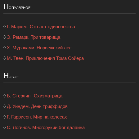
П
опулярное
◊
Г. Маркес. Сто лет одиночества
◊
Э. Ремарк. Три товарища
◊
Х. Мураками. Норвежский лес
◊
М. Твен. Приключения Тома Сойера
Н
овое
◊
Б. Стерлинг. Схизматрица
◊
Д. Уиндем. День триффидов
◊
Г. Гаррисон. Мир на колесах
◊
С. Логинов. Многорукий бог далайна