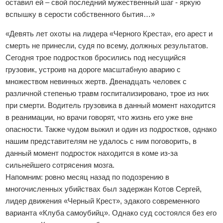
оставил ей – свой последний мужественный шаг - яркую
вспышку в серости собственного бытия…»
«Девять лет охоты на лидера «Черного Креста», его арест и
смерть не принесли, судя по всему, должных результатов.
Сегодня трое подростков бросились под несущийся
грузовик, устроив на дороге масштабную аварию с
множеством невинных жертв. Двенадцать человек с
различной степенью травм госпитализировано, трое из них
при смерти. Водитель грузовика в данный момент находится
в реанимации, но врачи говорят, что жизнь его уже вне
опасности. Также чудом выжил и один из подростков, однако
нашим представителям не удалось с ним поговорить, в
данный момент подросток находится в коме из-за
сильнейшего сотрясения мозга.
Напомним: ровно месяц назад по подозрению в
многочисленных убийствах был задержан Котов Сергей,
лидер движения «Черный Крест», эдакого современного
варианта «Клуба самоубийц». Однако суд состоялся без его