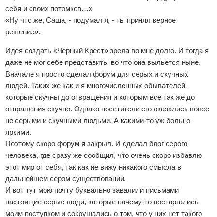
себя и своих потомков…»
«Ну что же, Саша, - подумал я, - ты принял верное
решение».
Идея создать «Черный Крест» зрела во мне долго. И тогда я
даже не мог себе представить, во что она выльется ныне.
Вначале я просто сделал форум для серых и скучных
людей. Таких же как и я многочисленных обывателей,
которые скучны до отвращения и которым все так же до
отвращения скучно. Однако посетители его оказались вовсе
не серыми и скучными людьми. А какими-то уж больно
яркими.
Поэтому скоро форум я закрыл. И сделал блог серого
человека, где сразу же сообщил, что очень скоро избавлю
этот мир от себя, так как не вижу никакого смысла в
дальнейшем сером существовании.
И вот тут мою почту буквально завалили письмами
настоящие серые люди, которые почему-то восторгались
моим поступком и сокрушались о том, что у них нет такого