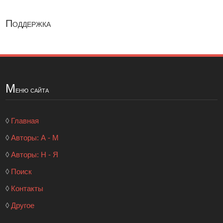
Поддержка
М
еню сайта
◊
Главная
◊
Авторы: А - М
◊
Авторы: Н - Я
◊
Поиск
◊
Контакты
◊
Другое