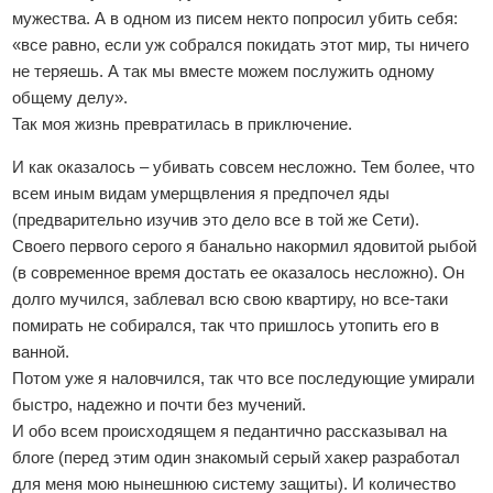
мужества. А в одном из писем некто попросил убить себя:
«все равно, если уж собрался покидать этот мир, ты ничего
не теряешь. А так мы вместе можем послужить одному
общему делу».
Так моя жизнь превратилась в приключение.
И как оказалось – убивать совсем несложно. Тем более, что
всем иным видам умерщвления я предпочел яды
(предварительно изучив это дело все в той же Сети).
Своего первого серого я банально накормил ядовитой рыбой
(в современное время достать ее оказалось несложно). Он
долго мучился, заблевал всю свою квартиру, но все-таки
помирать не собирался, так что пришлось утопить его в
ванной.
Потом уже я наловчился, так что все последующие умирали
быстро, надежно и почти без мучений.
И обо всем происходящем я педантично рассказывал на
блоге (перед этим один знакомый серый хакер разработал
для меня мою нынешнюю систему защиты). И количество