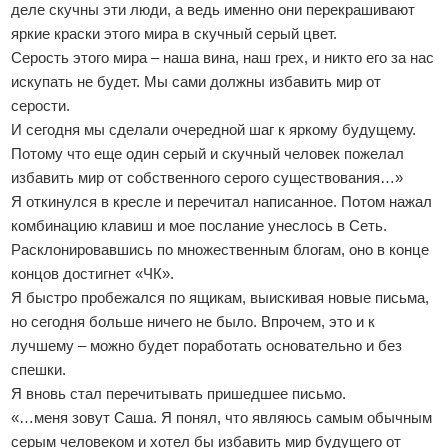
деле скучны эти люди, а ведь именно они перекрашивают
яркие краски этого мира в скучный серый цвет.
Серость этого мира – наша вина, наш грех, и никто его за нас
искупать не будет. Мы сами должны избавить мир от
серости.
И сегодня мы сделали очередной шаг к яркому будущему.
Потому что еще один серый и скучный человек пожелал
избавить мир от собственного серого существования…»
Я откинулся в кресле и перечитал написанное. Потом нажал
комбинацию клавиш и мое послание унеслось в Сеть.
Расклонировавшись по множественным блогам, оно в конце
концов достигнет «ЧК».
Я быстро пробежался по ящикам, выискивая новые письма,
но сегодня больше ничего не было. Впрочем, это и к
лучшему – можно будет поработать основательно и без
спешки.
Я вновь стал перечитывать пришедшее письмо.
«…меня зовут Саша. Я понял, что являюсь самым обычным
серым человеком и хотел бы избавить мир будущего от