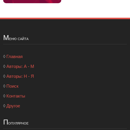
М
еню сайта
◊
Главная
◊
Авторы: А - М
◊
Авторы: Н - Я
◊
Поиск
◊
Контакты
◊
Другое
П
опулярное