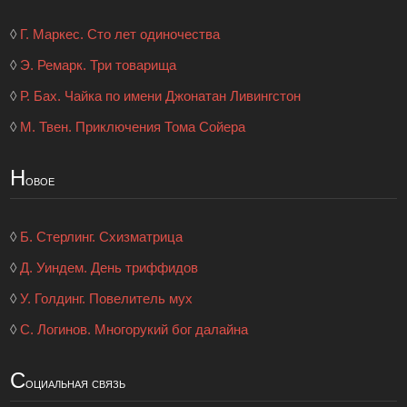
◊
Г. Маркес. Сто лет одиночества
◊
Э. Ремарк. Три товарища
◊
Р. Бах. Чайка по имени Джонатан Ливингстон
◊
М. Твен. Приключения Тома Сойера
Н
овое
◊
Б. Стерлинг. Схизматрица
◊
Д. Уиндем. День триффидов
◊
У. Голдинг. Повелитель мух
◊
С. Логинов. Многорукий бог далайна
С
оциальная связь