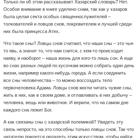
Только ли об этом рассказывает Хазарский словарь? Нет.
Особое внимание в книге уделено снам, так как у хазаров
была целая секта особых священнослужителей –
толкователей и ловцов снов, покровителем и лучшей среди
них была принцесса Атех.
Что такое сны? Ловцы снов считают, что наши сны – это чья-
то явь, а значит то, что нам снится, с кем-то происходит
наяву, и наоборот – наша жизнь для кого-то лишь сон. А еще
во снах разных людей по кусочкам можно собрать один день
жизни, например какого-нибудь города. А если соединить
все сны человечества – то можно воссоздать тело
первочеловека Адама. Ловцы снов могли читать чужие сны,
жить в них, как в своем доме, и отлавливать в них добычу –
человека, вещь или животное. И верили, что на самом дне
каждого сна лежит Бог.
А как связаны сны с хазарской полемикой? Увидеть эту
связь непросто, на это способны только ловцы снов. Так что
читателю придется овладеть этим искусством, чтобы найти