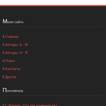
М
еню сайта
◊
Главная
◊
Авторы: А - М
◊
Авторы: Н - Я
◊
Поиск
◊
Контакты
◊
Другое
П
опулярное
◊
Г. Маркес. Сто лет одиночества