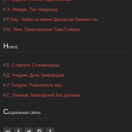
◊
Э. Ремарк. Три товарища
◊
Р. Бах. Чайка по имени Джонатан Ливингстон
◊
М. Твен. Приключения Тома Сойера
Н
овое
◊
Б. Стерлинг. Схизматрица
◊
Д. Уиндем. День триффидов
◊
У. Голдинг. Повелитель мух
◊
С. Логинов. Многорукий бог далайна
С
оциальная связь