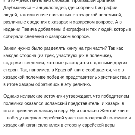
И это – действительно словарь. Пропавший оригинал
Даубманнуса – энциклопедия, где собраны биографии
людей, так или иначе связанных с хазарской полемикой,
различные сведения о хазарах и хазарском вопросе. А в
издании Павича добавлены биографии и тех людей, которые
собирали сведения о хазарском вопросе.
Зачем нужно было разделять книгу на три части? Так как
каждая сторона (из трех, участвующих в полемике),
содержит сведения, которые расходятся с данными других
сторон. Так, например, в Красной книге сообщается, что в
хазарской полемике победил представитель христианства и
в итоге хазары обратились в эту религию.
Однако исламские источники утверждают, что победителем
полемики оказался исламский представитель, и хазары в
итоге приняли исламскую веру. Ну и согласно Желтой книге
– победу одержал еврейский участник хазарской полемики и
хазарский каган склонился в сторону еврейской веры.