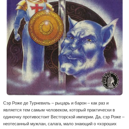
Сэр Роже де Турневиль – рыцарь и барон – как раз и
является тем самым человеком, который практически в
одиночку противостоит Вестгорской империи. Да, сэр Роже –
неотесанный мужлан, салага, мало знающий о «хороших