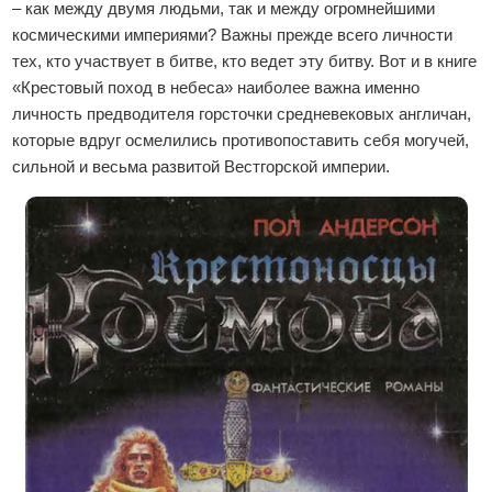
– как между двумя людьми, так и между огромнейшими
космическими империями? Важны прежде всего личности
тех, кто участвует в битве, кто ведет эту битву. Вот и в книге
«Крестовый поход в небеса» наиболее важна именно
личность предводителя горсточки средневековых англичан,
которые вдруг осмелились противопоставить себя могучей,
сильной и весьма развитой Вестгорской империи.