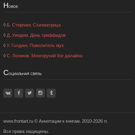
Н
овое
◊
Б. Стерлинг. Схизматрица
◊
Д. Уиндем. День триффидов
◊
У. Голдинг. Повелитель мух
◊
С. Логинов. Многорукий бог далайна
С
оциальная связь
www.frontart.ru ©
Аннотации к книгам
. 2010-2026 гг.
Все права защищены.