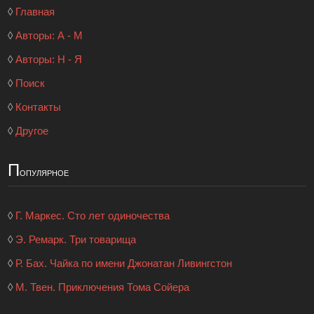
◊
Главная
◊
Авторы: А - М
◊
Авторы: Н - Я
◊
Поиск
◊
Контакты
◊
Другое
П
опулярное
◊
Г. Маркес. Сто лет одиночества
◊
Э. Ремарк. Три товарища
◊
Р. Бах. Чайка по имени Джонатан Ливингстон
◊
М. Твен. Приключения Тома Сойера