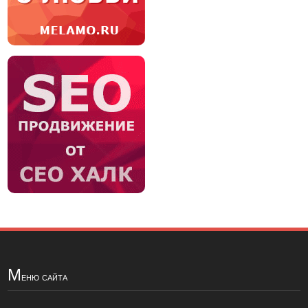
М
еню сайта