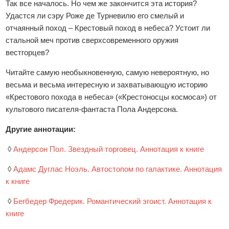
Так все началось. Но чем же закончится эта история?
Удастся ли сэру Роже де Турневилю его смелый и
отчаянный поход – Крестовый поход в небеса? Устоит ли
стальной меч против сверхсовременного оружия
вестгорцев?
Читайте самую необыкновенную, самую невероятную, но
весьма и весьма интересную и захватывающую историю
«Крестового похода в небеса» («Крестоносцы космоса») от
культового писателя-фантаста Пола Андерсона.
Другие аннотации:
◊
Андерсон Пол. Звездный торговец. Аннотация к книге
◊
Адамс Дуглас Ноэль. Автостопом по галактике. Аннотация
к книге
◊
Бегбедер Фредерик. Романтический эгоист. Аннотация к
книге