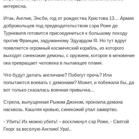
интересна.
Итак, Англия, Энсби, год от рождества Христова 13… Армия
добровольцев под предводительством сэра Роже де
Турневиля готовится присоединиться к большому походу
против Франции, задуманному Эдуардом III. Но тут вдруг
появляется огромный космический корабль, из которого
выходят синекожие демоны, с оружием, которое в мгновение
ока превращает человека в пылающее пламя.
Что будут делать англичане? Побегут прочь? Или
попытаются воевать с демонами? Может, и побежали бы, да
вот только сказалась военная привычка…
Стрела, выпущенная Рыжим Джоном, пронзила демона
насквозь. Кашляя кровью, синекожий упал замертво.
- Убить! Их можно убить! – воскликнул сэр Роже, - Святой
Георг за веселую Англию! Ура!..