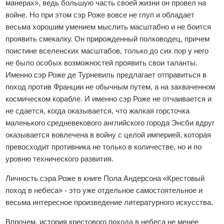
манерах», ведь большую часть своей жизни он провел на
войне. Но при этом сэр Роже вовсе не глуп и обладает
весьма хорошим умением мыслить масштабно и не боится
проявить смекалку. Он прирожденный полководец, причем
поистине вселенских масштабов, только до сих пор у него
не было особых возможностей проявить свои таланты.
Именно сэр Роже де Турневиль предлагает отправиться в
поход против Франции не обычным путем, а на захваченном
космическом корабле. И именно сэр Роже не отчаивается и
не сдается, когда оказывается, что жалкая горсточка
маленького средневекового английского города Энсби вдруг
оказывается вовлечена в войну с целой империей, которая
превосходит противника не только в количестве, но и по
уровню технического развития.
Личность сэра Роже в книге Пола Андерсона «Крестовый
поход в небеса» - это уже отдельное самостоятельное и
весьма интересное произведение литературного искусства.
Впрочем, история крестового похода в небеса не менее