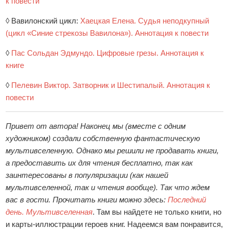
к повести
◊ Вавилонский цикл:
Хаецкая Елена. Судья неподкупный
(цикл «Синие стрекозы Вавилона»). Аннотация к повести
◊
Пас Сольдан Эдмундо. Цифровые грезы. Аннотация к
книге
◊
Пелевин Виктор. Затворник и Шестипалый. Аннотация к
повести
Привет от автора! Наконец мы (вместе с одним
художником) создали собственную фантастическую
мультивселенную. Однако мы решили не продавать книги,
а предоставить их для чтения бесплатно, так как
заинтересованы в популяризации (как нашей
мультивселенной, так и чтения вообще). Так что ждем
вас в гости. Прочитать книги можно здесь:
Последний
день. Мультивселенная
. Там вы найдете не только книги, но
и карты-иллюстрации героев книг. Надеемся вам понравится,