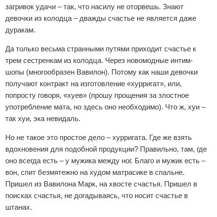
загривок удачи – так, что насилу не оторвешь. Знают
девочки из колодца – дважды счастье не является даже
дуракам.
Да только весьма странными путями приходит счастье к
трем сестренкам из колодца. Через новомодные интим-
шопы (многообразен Вавилон). Потому как наши девочки
получают контракт на изготовление «хурригат», или,
попросту говоря, «хуев» (прошу прощения за злостное
употребление мата, но здесь оно необходимо). Что ж, хуи –
так хуи, эка невидаль.
Но не такое это простое дело – хурригата. Где же взять
вдохновения для подобной продукции? Правильно, там, где
оно всегда есть – у мужика между ног. Благо и мужик есть –
вон, спит безмятежно на худом матрасике в спальне.
Пришел из Вавилона Марк, на хвосте счастья. Пришел в
поисках счастья, не догадываясь, что носит счастье в
штанах.