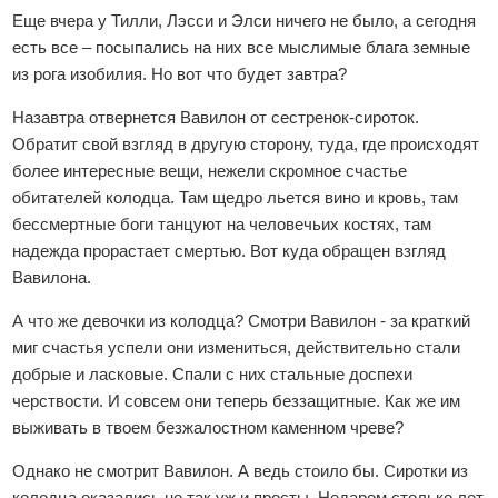
Еще вчера у Тилли, Лэсси и Элси ничего не было, а сегодня
есть все – посыпались на них все мыслимые блага земные
из рога изобилия. Но вот что будет завтра?
Назавтра отвернется Вавилон от сестренок-сироток.
Обратит свой взгляд в другую сторону, туда, где происходят
более интересные вещи, нежели скромное счастье
обитателей колодца. Там щедро льется вино и кровь, там
бессмертные боги танцуют на человечьих костях, там
надежда прорастает смертью. Вот куда обращен взгляд
Вавилона.
А что же девочки из колодца? Смотри Вавилон - за краткий
миг счастья успели они измениться, действительно стали
добрые и ласковые. Спали с них стальные доспехи
черствости. И совсем они теперь беззащитные. Как же им
выживать в твоем безжалостном каменном чреве?
Однако не смотрит Вавилон. А ведь стоило бы. Сиротки из
колодца оказались не так уж и просты. Недаром столько лет