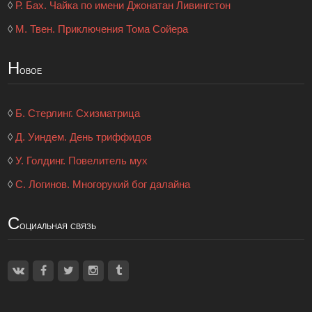
◊
Р. Бах. Чайка по имени Джонатан Ливингстон
◊
М. Твен. Приключения Тома Сойера
Н
овое
◊
Б. Стерлинг. Схизматрица
◊
Д. Уиндем. День триффидов
◊
У. Голдинг. Повелитель мух
◊
С. Логинов. Многорукий бог далайна
С
оциальная связь