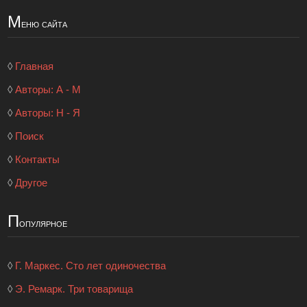
М
еню сайта
◊
Главная
◊
Авторы: А - М
◊
Авторы: Н - Я
◊
Поиск
◊
Контакты
◊
Другое
П
опулярное
◊
Г. Маркес. Сто лет одиночества
◊
Э. Ремарк. Три товарища