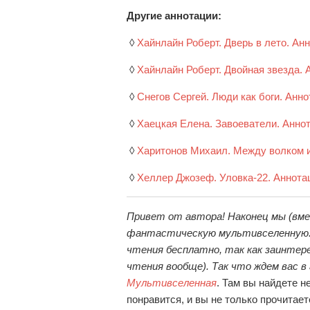
Другие аннотации:
◊
Хайнлайн Роберт. Дверь в лето. Анн
◊
Хайнлайн Роберт. Двойная звезда. 
◊
Снегов Сергей. Люди как боги. Анно
◊
Хаецкая Елена. Завоеватели. Аннот
◊
Харитонов Михаил. Между волком и
◊
Хеллер Джозеф. Уловка-22. Аннотац
Привет от автора! Наконец мы (вме
фантастическую мультивселенную. О
чтения бесплатно, так как заинтере
чтения вообще). Так что ждем вас в
Мультивселенная
. Там вы найдете н
понравится, и вы не только прочитае