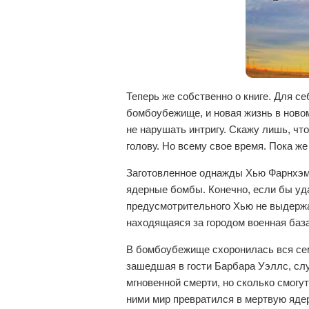
Теперь же собственно о книге. Для се
бомбоубежище, и новая жизнь в новом
не нарушать интригу. Скажу лишь, что
голову. Но всему свое время. Пока же
Заготовленное однажды Хью Фарнхэм
ядерные бомбы. Конечно, если бы уд
предусмотрительного Хью не выдержа
находящаяся за городом военная база
В бомбоубежище схоронилась вся семь
зашедшая в гости Барбара Уэллс, сл
мгновенной смерти, но сколько смогу
ними мир превратился в мертвую яд