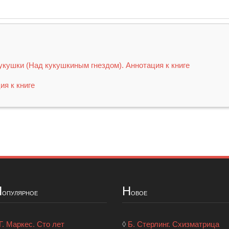
укушки (Над кукушкиным гнездом). Аннотация к книге
ия к книге
П
Н
опулярное
овое
Г. Маркес. Сто лет
◊
Б. Стерлинг. Схизматрица