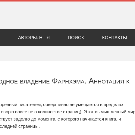
АВТОРЫ: Н - Я
ПОИСК
КОНТАКТЫ
одное владение Фарнхэма. Аннотация к
творенный писателем, совершенно не умещается в пределах
я говорю вовсе не о количестве страниц). Этот вымышленный ми
вует задолго до момента, с которого начинается книга, и
оследней страницы.