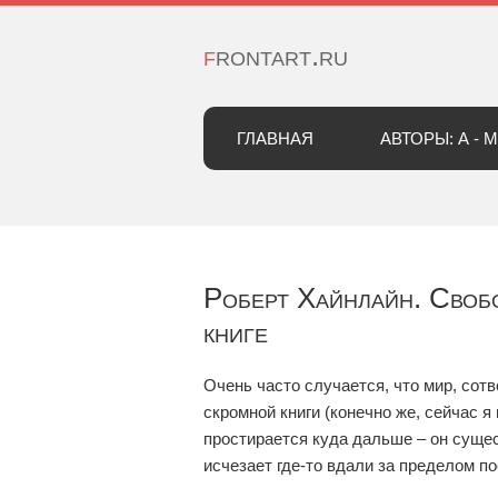
frontart.ru
ГЛАВНАЯ
АВТОРЫ: А - М
Роберт Хайнлайн. Своб
книге
Очень часто случается, что мир, со
скромной книги (конечно же, сейчас 
простирается куда дальше – он сущест
исчезает где-то вдали за пределом п