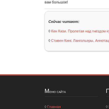
вам большое!
Сейчас читают:
◊
Кен Кизи. Пролетая над гнездом к
◊
Стивен Кинг. Лангольеры. Аннотац
М
еню сайта
◊
Главная
◊