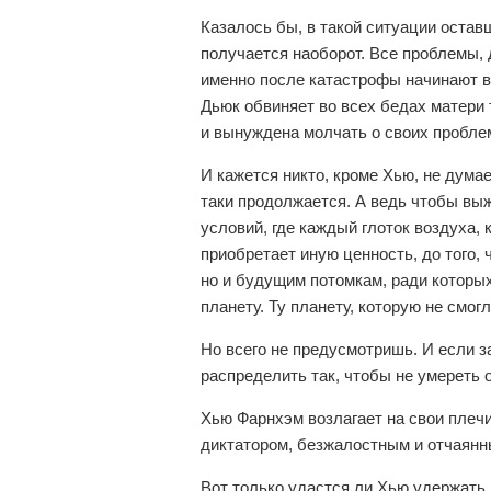
Казалось бы, в такой ситуации остав
получается наоборот. Все проблемы, 
именно после катастрофы начинают вы
Дьюк обвиняет во всех бедах матери т
и вынуждена молчать о своих пробле
И кажется никто, кроме Хью, не думае
таки продолжается. А ведь чтобы вы
условий, где каждый глоток воздуха,
приобретает иную ценность, до того,
но и будущим потомкам, ради которых
планету. Ту планету, которую не смо
Но всего не предусмотришь. И если з
распределить так, чтобы не умереть 
Хью Фарнхэм возлагает на свои плечи
диктатором, безжалостным и отчаянн
Вот только удастся ли Хью удержать 