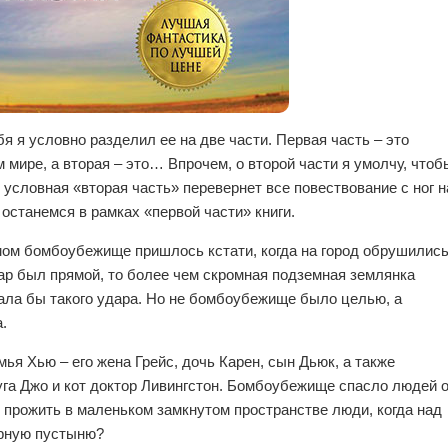
бя я условно разделил ее на две части. Первая часть – это
 мире, а вторая – это… Впрочем, о второй части я умолчу, чтоб
 условная «вторая часть» перевернет все повествование с ног н
 останемся в рамках «первой части» книги.
ом бомбоубежище пришлось кстати, когда на город обрушилис
ар был прямой, то более чем скромная подземная землянка
ла бы такого удара. Но не бомбоубежище было целью, а
.
я Хью – его жена Грейс, дочь Карен, сын Дьюк, а также
уга Джо и кот доктор Ливингстон. Бомбоубежище спасло людей 
т прожить в маленьком замкнутом пространстве люди, когда над
ерную пустыню?