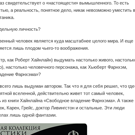
раз свидетельствует о «настоящести» вымышленного. То есть
ью, а реальность, понятное дело, никак невозможно уместить 
таника.
тдельную личность?
венный человек является куда масштабнее целого мира. И еще
ляется лишь плодом чьего-то воображения.
этр, как Роберт Хайнлайн) выдумать настолько живого, настольк
но), настолько человечного персонажа, как Хьюберт Фарнхэм,
ладение Фарнхэма»?
всего лишь выдуман автором. Так что я для себя решил, что где
ъятной вселенной, действительно живет тот самый человек,
ь из книги Хайнлайна «Свободное владение Фарнхэма». А также
юк, Карен, Грейс, доктор Ливингстон и остальные. Эти люди
елах лишь одной фантазии.