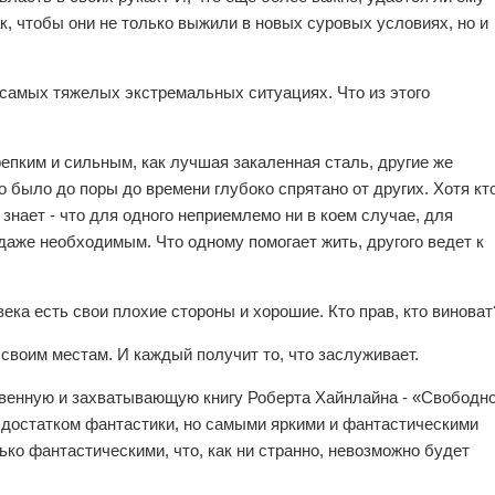
к, чтобы они не только выжили в новых суровых условиях, но и
 самых тяжелых экстремальных ситуациях. Что из этого
репким и сильным, как лучшая закаленная сталь, другие же
о было до поры до времени глубоко спрятано от других. Хотя кт
 знает - что для одного неприемлемо ни в коем случае, для
аже необходимым. Что одному помогает жить, другого ведет к
ека есть свои плохие стороны и хорошие. Кто прав, кто виноват
 своим местам. И каждый получит то, что заслуживает.
венную и захватывающую книгу Роберта Хайнлайна - «Свободн
с достатком фантастики, но самыми яркими и фантастическими
ько фантастическими, что, как ни странно, невозможно будет