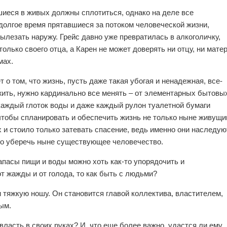
шиеся в живых должны сплотиться, однако на деле все
долгое время прятавшиеся за потоком человеческой жизни,
лезать наружу. Грейс давно уже превратилась в алкоголичку,
олько своего отца, а Карен не может доверять ни отцу, ни мате
мах.
т о том, что жизнь, пусть даже такая убогая и ненадежная, все-
жить, нужно кардинально все менять – от элементарных бытовы
 каждый глоток воды и даже каждый рулон туалетной бумаги
 чтобы спланировать и обеспечить жизнь не только ныне живущи
 и стоило только затевать спасение, ведь именно они наследую
гло уберечь ныне существующее человечество.
апасы пищи и воды можно хоть как-то упорядочить и
от жажды и от голода, то как быть с людьми?
 тяжкую ношу. Он становится главой коллектива, властителем,
ым.
власть в своих руках? И, что еще более важно, удастся ли ему