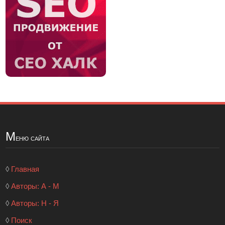
М
еню сайта
◊
Главная
◊
Авторы: А - М
◊
Авторы: Н - Я
◊
Поиск