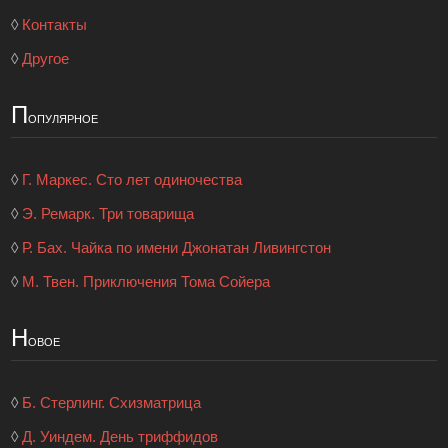
◊
Контакты
◊
Другое
П
опулярное
◊
Г. Маркес. Сто лет одиночества
◊
Э. Ремарк. Три товарища
◊
Р. Бах. Чайка по имени Джонатан Ливингстон
◊
М. Твен. Приключения Тома Сойера
Н
овое
◊
Б. Стерлинг. Схизматрица
◊
Д. Уиндем. День триффидов