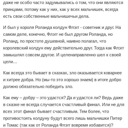
даже не особо часто задумывались о том, что они являются
принцами, потому как у них, как у всех мальчишек, всегда
есть свои собственные мальчишечьи дела.
И был у короля Роланда колдун Флэгг - советник и друг. На
самом деле, конечно, Флэгг не был другом Роланда, но
Роланд, по простоте душевной, наивно полагал, что
королевский колдун ему действительно друг. Тогда как Флэгг
замышлял совсем другое. И целенаправленно шел к своей
цели…
Как всегда это бывает в сказках, зло оказывается коварнее
и хитрее добра. Но (мы-то это хорошо знаем) в итоге добро
должно обязательно победить зло.
Как ему – добру – это удастся? Да и удастся ли? Ведь даже
в сказке не всегда случается счастливый финал. Или не для
всех этот финал бывает счастливым. Тем более, что
противостоять колдуну будут всего лишь мальчишки Питер
и Томас (так как от Роланда Флэгг вовремя избавится)?