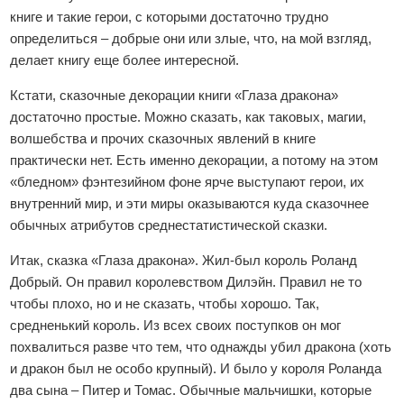
книге и такие герои, с которыми достаточно трудно
определиться – добрые они или злые, что, на мой взгляд,
делает книгу еще более интересной.
Кстати, сказочные декорации книги «Глаза дракона»
достаточно простые. Можно сказать, как таковых, магии,
волшебства и прочих сказочных явлений в книге
практически нет. Есть именно декорации, а потому на этом
«бледном» фэнтезийном фоне ярче выступают герои, их
внутренний мир, и эти миры оказываются куда сказочнее
обычных атрибутов среднестатистической сказки.
Итак, сказка «Глаза дракона». Жил-был король Роланд
Добрый. Он правил королевством Дилэйн. Правил не то
чтобы плохо, но и не сказать, чтобы хорошо. Так,
средненький король. Из всех своих поступков он мог
похвалиться разве что тем, что однажды убил дракона (хоть
и дракон был не особо крупный). И было у короля Роланда
два сына – Питер и Томас. Обычные мальчишки, которые