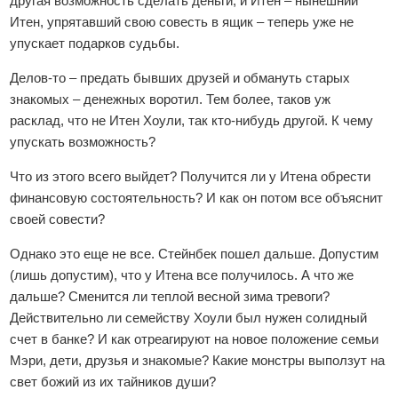
другая возможность сделать деньги, и Итен – нынешний
Итен, упрятавший свою совесть в ящик – теперь уже не
упускает подарков судьбы.
Делов-то – предать бывших друзей и обмануть старых
знакомых – денежных воротил. Тем более, таков уж
расклад, что не Итен Хоули, так кто-нибудь другой. К чему
упускать возможность?
Что из этого всего выйдет? Получится ли у Итена обрести
финансовую состоятельность? И как он потом все объяснит
своей совести?
Однако это еще не все. Стейнбек пошел дальше. Допустим
(лишь допустим), что у Итена все получилось. А что же
дальше? Сменится ли теплой весной зима тревоги?
Действительно ли семейству Хоули был нужен солидный
счет в банке? И как отреагируют на новое положение семьи
Мэри, дети, друзья и знакомые? Какие монстры выползут на
свет божий из их тайников души?