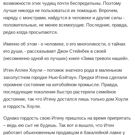
возможности этих чудищ почти беспредельны. Поэтому
лучше никогда не пользоваться их помощью. Впрочем,
наряду с монстрами, найдутся в человеке и другие силы -
положительные, не менее всемогущие. Последние, правда,
редко когда просыпаются.
Именно об этом - о человеке, о его многоликости, о тайнах
его души, - рассказывает Джон Стейнбек в своей
(несомненно одной из лучших) книге «Зима тревоги нашей».
Итен Аллен Хоули – потомок знатного рода в маленьком
захолустном городке Нью-Бэйтаун. Предки Итена сделали
огромное состояние на китобойном промысле. Правда,
последующие поколения быстро растеряли семейное
достояние, так что Итену достался лишь только дом Хоули
и гордость Хоули.
Однако гордость свою Итену пришлось на время припрятать
– ведь ею сыт не будешь. Так вот и вышло, что Итен
работает обыкновенным продавцом в бакалейной лавке у