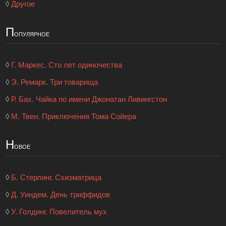
◊
Другое
П
опулярное
◊
Г. Маркес. Сто лет одиночества
◊
Э. Ремарк. Три товарища
◊
Р. Бах. Чайка по имени Джонатан Ливингстон
◊
М. Твен. Приключения Тома Сойера
Н
овое
◊
Б. Стерлинг. Схизматрица
◊
Д. Уиндем. День триффидов
◊
У. Голдинг. Повелитель мух