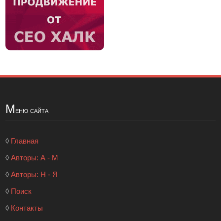
М
еню сайта
◊
Главная
◊
Авторы: А - М
◊
Авторы: Н - Я
◊
Поиск
◊
Контакты