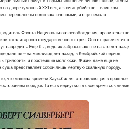
ерно рьяных прячут в тюрьмы или вовсе лишают жизни, чтобы
о на дворе гуманный XXI век, а значит убийство – слишком
рьмы переполнены политзаключенными, и еще немало
редводитель Фронта Национального освобождения, правительств
ков тоталитарного государственного строя. Оно отправляет их в
ут навредить. Еще бы, ведь их забрасывают не на сто лет наза
еще дальше – на миллиард лет назад, в Кембрийский период,
шь трилобиты и простейшие моллюски. Жизнь даже еще не
ма суша представляет собой лишь мертвую скальную породу.
 то, что машина времени Хауксбилля, отправляющая в прошлое
ностороннем порядке. То есть вернуться в свое время ссыльны