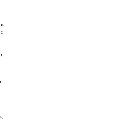
ак
ле
)
и
к,