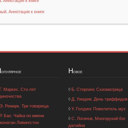
. Аннотация к книге
ый. Аннотация к книге
П
Н
опулярное
овое
Г. Маркес. Сто лет
◊
Б. Стерлинг. Схизматрица
диночества
◊
Д. Уиндем. День триффидов
Э. Ремарк. Три товарища
◊
У. Голдинг. Повелитель мух
Р. Бах. Чайка по имени
◊
С. Логинов. Многорукий бог
жонатан Ливингстон
далайна