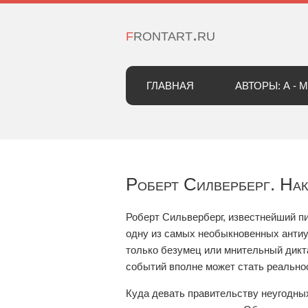
frontart.ru
ГЛАВНАЯ
АВТОРЫ: А - М
Роберт Силверберг. Нак
Роберт Сильверберг, известнейший пи
одну из самых необыкновенных анти
только безумец или мнительный дикта
событий вполне может стать реально
Куда девать правительству неугодны