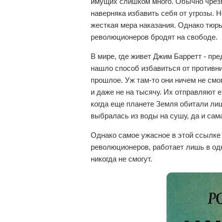
имущих слишком много. Обычно чрезм
наверняка избавить себя от угрозы. Н
жесткая мера наказания. Однако тю
революционеров бродят на свободе.
В мире, где живет Джим Барретт - п
нашло способ избавиться от противни
прошлое. Уж там-то они ничем не смог
и даже не на тысячу. Их отправляют 
когда еще планете Земля обитали ли
выбралась из воды на сушу, да и са
Однако самое ужасное в этой ссылке
революционеров, работает лишь в од
никогда не смогут.