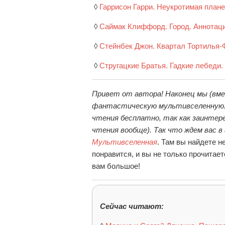
◊
Гаррисон Гарри. Неукротимая плане
◊
Саймак Клиффорд. Город. Аннотаци
◊
Стейнбек Джон. Квартал Тортилья-Ф
◊
Стругацкие Братья. Гадкие лебеди. 
Привет от автора! Наконец мы (вме
фантастическую мультивселенную. О
чтения бесплатно, так как заинтере
чтения вообще). Так что ждем вас в
Мультивселенная
. Там вы найдете н
понравится, и вы не только прочитае
вам большое!
Сейчас читают: