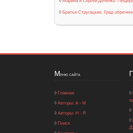
◊
Марина и Сергей Дяченко. Пещера
◊
Братья Стругацкие. Град обреченн
М
еню сайта
◊
Главная
◊
о
◊
Авторы: А - М
◊
◊
Авторы: Н - Я
◊
◊
Поиск
Д