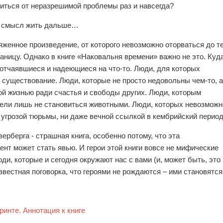
виться от неразрешимой проблемы раз и навсегда?
то смысл жить дальше…
женное произведение, от которого невозможно оторваться до т
аницу. Однако в книге «Наковальня времени» важно не это. Куд
тчаявшиеся и надеющиеся на что-то. Люди, для которых
 существование. Люди, которые не просто недовольны чем-то, а
ной жизнью ради счастья и свободы других. Люди, которым
отели лишь не становиться животными. Люди, которых невозможн
 угрозой тюрьмы, ни даже вечной ссылкой в кембрийский период
рберга - страшная книга, особенно потому, что эта
нт может стать явью. И герои этой книги вовсе не мифические
и, которые и сегодня окружают нас с вами (и, может быть, это
звестная поговорка, что героями не рождаются – ими становятся
ринте. Аннотация к книге