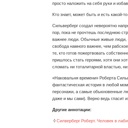
просто наложить на себя руки и изба
Кто знает, может быть и есть какой-
Сильверберг создал невероятно напря
пор, пока не прочтешь последнюю стр
важнее люди. Обычные живые люди, о
свобода намного важнее, чем рабское
те, кто готов пожертвовать собствен
пришлось стать героями, хотя они х
сломать ни тоталитарной властью, ни
«Наковальня времени» Роберта Сильве
фантастическая история в любой моме
персонажи, а самые обыкновенные люд
даже и мы сами). Верно ведь гласит и
Другие аннотации:
◊
Силверберг Роберт. Человек в лаби