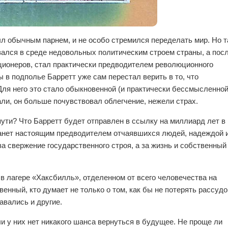
л обычным парнем, и не особо стремился переделать мир. Но т
зался в среде недовольных политическим строем страны, а пос
юционеров, стал практически предводителем революционного
 в подполье Барретт уже сам перестал верить в то, что
ля него это стало обыкновенной (и практически бессмысленной
али, он больше почувствовал облегчение, нежели страх.
 пути? Что Барретт будет отправлен в ссылку на миллиард лет в
танет настоящим предводителем отчаявшихся людей, надеждой 
за свержение государственного строя, а за жизнь и собственный
в лагере «Хаксбилль», отделенном от всего человечества на
венный, кто думает не только о том, как бы не потерять рассудо
тавались и другие.
и у них нет никакого шанса вернуться в будущее. Не проще ли